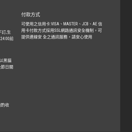
付款方式
可使用之信用卡:VISA、MASTER、JCB、AE 信
用卡付款方式採用SSL網路通訊安全機制，可
下訂,生
提供連線安 全之通訊服務，請安心使用
4:00前
以黑貓
及節日關
機酌收