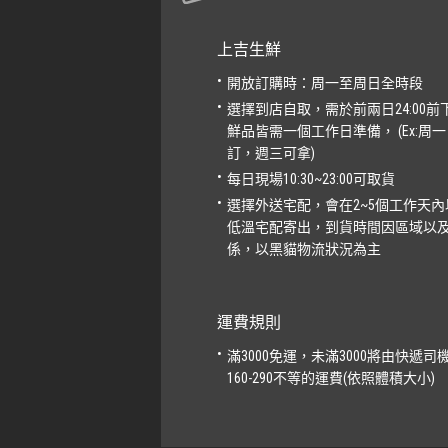
上吉生鮮
開放訂購時：周一至周日全時段
選擇到店自取，需於前兩日24:00前
鮮品皆需一個工作日準備， (Ex:周一 2
訂，週三可拿)
每日現場10:30~23:00可取貨
選擇外送宅配，會在2~5個工作天內
低溫宅配寄出，到貨時間因區域以
係，以黑貓物流狀況為主
運費規則
滿3000免運，未滿3000將由快遞司
160-290不等的運費(依照體積大小)