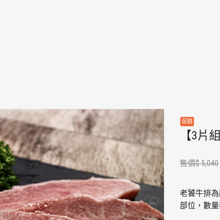
【3片組
售價
$
5,040
老饕牛排為
部位，數量