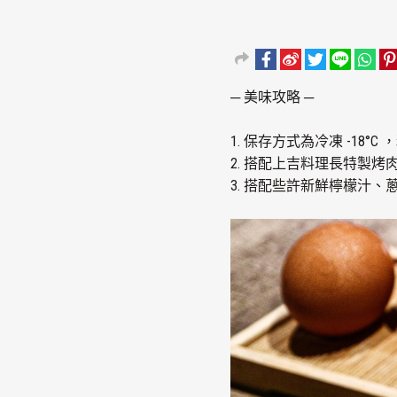
─ 美味攻略 ─
1. 保存方式為冷凍 -18
2. 搭配上吉料理長特製
3. 搭配些許新鮮檸檬汁