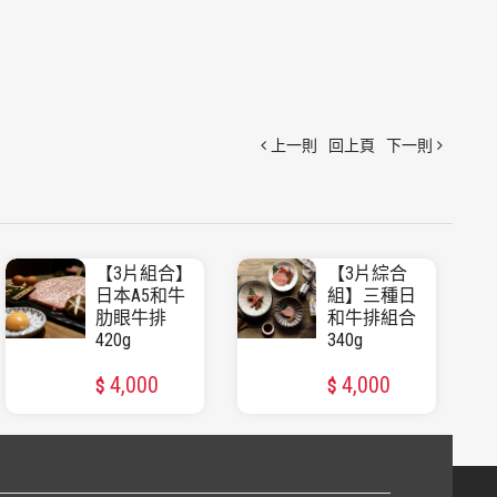
上一則
回上頁
下一則
【3片組合】
【3片綜合
日本A5和牛
組】三種日
肋眼牛排
和牛排組合
420g
340g
4,000
4,000
$
$