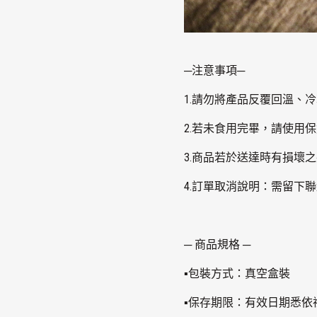
─注意事項─
1.請勿將產品反覆回溫、
2.若未食用完畢，請使用
3.商品若於送達時有損壞
4.訂單取消說明：需留下
─ 商品規格 ─
▪包裝方式：真空盒裝
▪保存期限：有效日期悉依