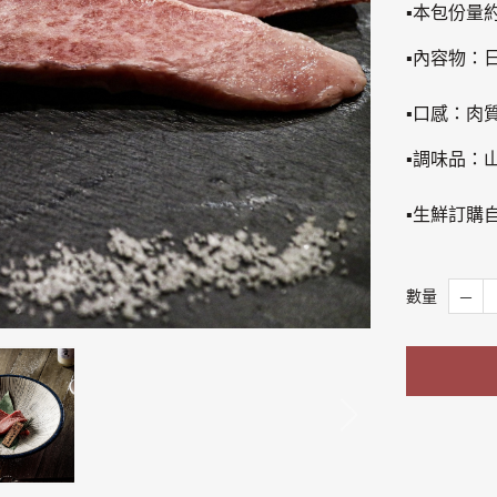
▪本包份量約
▪內容物：
▪口感：肉
▪調味品：
▪生鮮訂購
數量