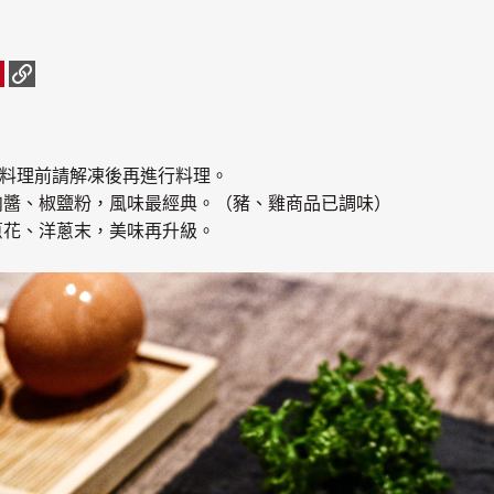
°C ，料理前請解凍後再進行料理。
烤肉醬、椒鹽粉，風味最經典。（豬、雞商品已調味）
、蔥花、洋蔥末，美味再升級。