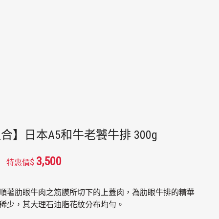
首頁
精選生鮮
生鮮
牛排｜饕客必吃
合】日本A5和牛老饕牛排 300g
3,500
$
特惠價
順著肋眼牛肉之筋膜所切下的上蓋肉，為肋眼牛排的精華
稀少，其大理石油脂花紋分布均勻。