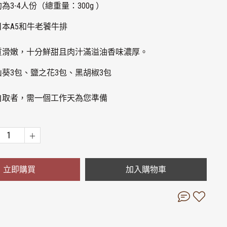
為3-4人份（總重量：300g ）
日本A5和牛老饕牛排
質滑嫩，十分鮮甜且肉汁滿溢油香味濃厚。
山葵3包、鹽之花3包、黑胡椒3包
自取者，需一個工作天為您準備
立即購買
加入購物車