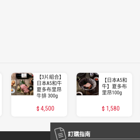
【3片組合】
【日本A5和
日本A5和牛
牛】夏多布
夏多布里昂
里昂100g
牛排 300g
4,500
1,580
$
$
訂購指南