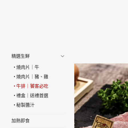
精選生鮮
燒肉片｜牛
燒肉片｜豬、雞
牛排｜饕客必吃
禮盒｜送禮首選
秘製醬汁
加熱即食