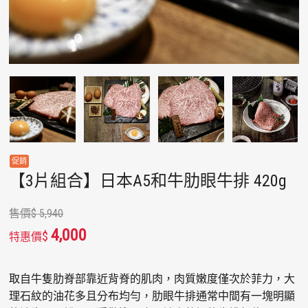
【3片組合】日本A5和牛肋眼牛排 420g
售價
$
5,940
4,000
$
特惠價
取自牛隻肋脊部靠近背脊的肌肉，肉質嫩度僅次於菲力，大
理石紋的油花多且分布均勻，肋眼牛排通常中間有一塊明顯