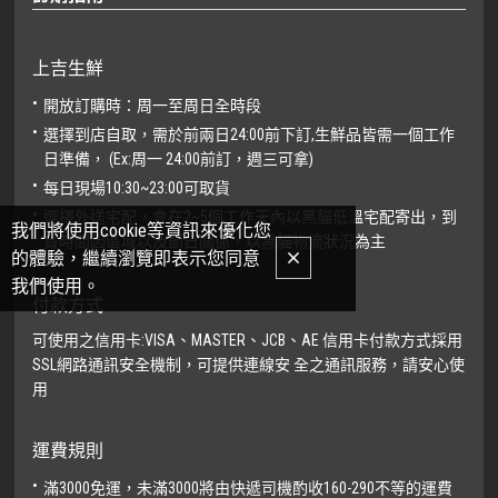
上吉生鮮
開放訂購時：周一至周日全時段
選擇到店自取，需於前兩日24:00前下訂,生鮮品皆需一個工作
日準備， (Ex:周一 24:00前訂，週三可拿)
每日現場10:30~23:00可取貨
選擇外送宅配，會在2~5個工作天內以黑貓低溫宅配寄出，到
我們將使用cookie等資訊來優化您
貨時間因區域以及節日關係，以黑貓物流狀況為主
的體驗，繼續瀏覽即表示您同意
我們使用。
付款方式
可使用之信用卡:VISA、MASTER、JCB、AE 信用卡付款方式採用
SSL網路通訊安全機制，可提供連線安 全之通訊服務，請安心使
用
運費規則
滿3000免運，未滿3000將由快遞司機酌收160-290不等的運費