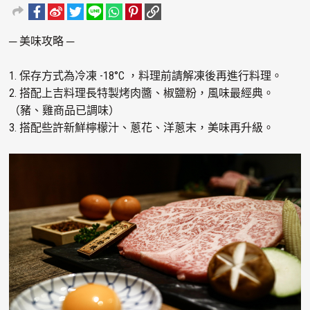
─ 美味攻略 ─
1. 保存方式為冷凍 -18°C ，料理前請解凍後再進行料理。
2. 搭配上吉料理長特製烤肉醬、椒鹽粉，風味最經典。
（豬、雞商品已調味）
3. 搭配些許新鮮檸檬汁、蔥花、洋蔥末，美味再升級。