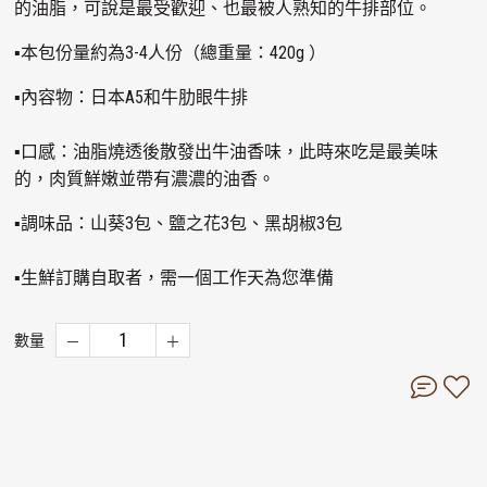
的油脂，可說是最受歡迎、也最被人熟知的牛排部位。
▪本包份量約為3-4人份（總重量：420g ）
▪內容物：日本A5和牛肋眼牛排
▪口感：油脂燒透後散發出牛油香味，此時來吃是最美味
的，肉質鮮嫩並帶有濃濃的油香。
▪調味品：山葵3包、鹽之花3包、黑胡椒3包
▪生鮮訂購自取者，需一個工作天為您準備
數量