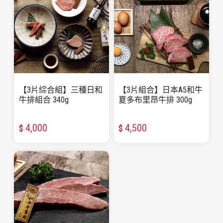
【3片綜合組】三種日和
【3片組合】日本A5和牛
牛排組合 340g
夏多布里昂牛排 300g
4,000
4,500
$
$