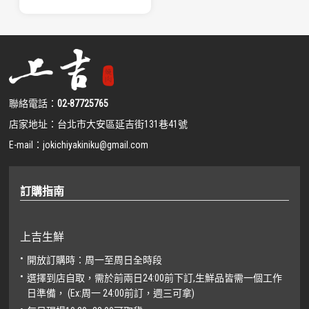
聯絡電話：
02-87725765
店家地址：
台北市大安區延吉街131巷41號
E-mail：
jokichiyakiniku@gmail.com
訂購指南
上吉生鮮
開放訂購時：周一至周日全時段
選擇到店自取，需於前兩日24:00前下訂,生鮮品皆需一個工作
日準備， (Ex:周一 24:00前訂，週三可拿)