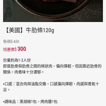
【美國】牛肋條120g
售價
$
420
300
$
特惠價
份量約為1-2人份
即是肋骨與肋骨之間的條狀肉，偏向彈韌，但因靠近肋骨的
關係，肉香味十分濃郁。
▪口感：混合肉與油脂交雜，口感偏向彈韌，肉感與香氣十
足。
▪調味品：黑胡椒1包、烤肉醬1包