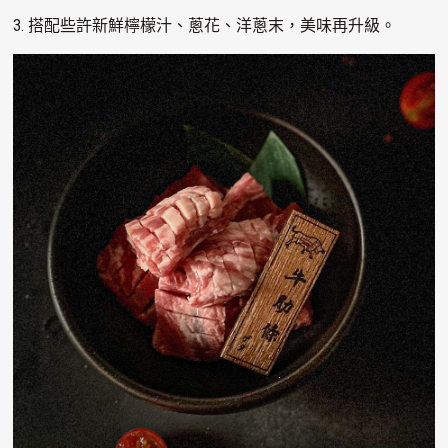
3. 搭配些許新鮮檸檬汁、蔥花、洋蔥末，美味再升級。