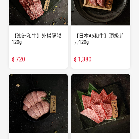
【澳洲和牛】外橫隔膜
【日本A5和牛】頂級菲
120g
力120g
720
1,380
$
$