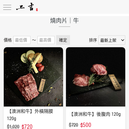
燒肉片｜牛
價格
～
確定
排序
【澳洲和牛】外橫隔膜
【澳洲和牛】後腹肉 120g
120g
500
$
720
$
720
$
1,020
$