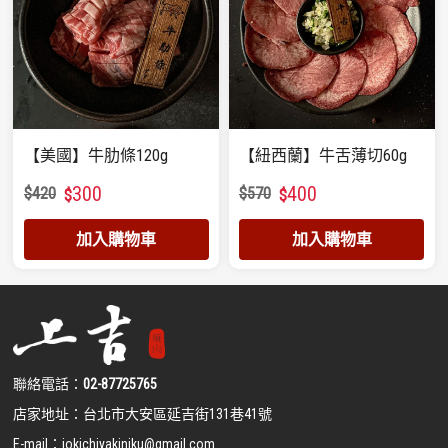
【美國】牛肋條120g
【紐西蘭】牛舌薄切60g
300
400
$
420
$
570
$
$
加入購物車
加入購物車
聯絡電話：
02-87725765
店家地址：
台北市大安區延吉街131巷41號
E-mail：
jokichiyakiniku@gmail.com