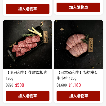
加入購物車
加入購物車
【澳洲和牛】後腰翼板肉
【日本A5和牛】特選夢幻
120g
牛小排 120g
500
1,180
$
720
$
1,680
$
$
加入購物車
加入購物車