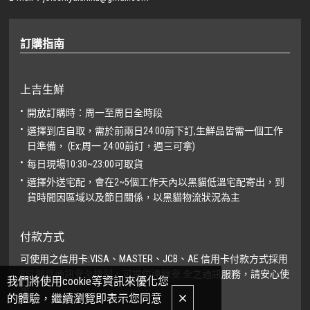
訂購指南
上吉生鮮
開放訂購時：周一至周日全時段
選擇到店自取，需於前兩日24:00前下訂,生鮮品皆需一個工作
日準備， (Ex:周一 24:00前訂，週三可拿)
每日現場10:30~23:00可取貨
選擇外送宅配，會在2~5個工作天內以黑貓低溫宅配寄出，到
貨時間因區域以及節日關係，以黑貓物流狀況為主
付款方式
可使用之信用卡:VISA、MASTER、JCB、AE 信用卡付款方式採用
SSL網路通訊安全機制，可提供連線安 全之通訊服務，請安心使
我們將使用cookie等資訊來優化您
用
的體驗，繼續瀏覽即表示您同意