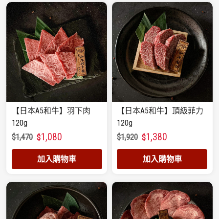
【日本A5和牛】羽下肉
【日本A5和牛】頂級菲力
120g
120g
1,080
1,380
$
1,470
$
1,920
$
$
加入購物車
加入購物車