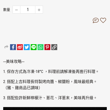
數量
─美味攻略─
1. 保存方式為冷凍-18°C ，料理前請解凍後再進行料理。
2. 搭配上吉料理長特製烤肉醬、椒鹽粉，風味最經典。
（豬、雞商品已調味）
3. 搭配些許新鮮檸檬汁、蔥花、洋蔥末，美味再升級。