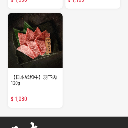
$
$
【日本A5和牛】羽下肉
120g
1,080
$