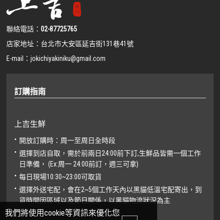
聯絡電話：
02-87725765
店家地址：
台北市大安區延吉街131巷41號
E-mail：
jokichiyakiniku@gmail.com
訂購指南
上吉生鮮
開放訂購時：周一至周日全時段
選擇到店自取，需於前兩日24:00前下訂,生鮮品皆需一個工作
日準備， (Ex:周一 24:00前訂，週三可拿)
每日現場10:30~23:00可取貨
選擇外送宅配，會在2~5個工作天內以黑貓低溫宅配寄出，到
貨時間因區域以及節日關係，以黑貓物流狀況為主
我們將使用cookie等資訊來優化您