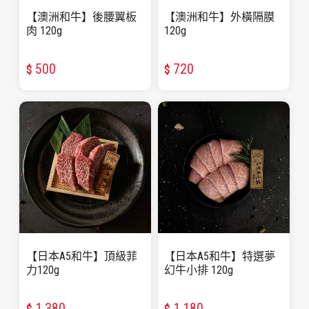
【澳洲和牛】後腰翼板
【澳洲和牛】外橫隔膜
肉 120g
120g
500
720
$
$
【日本A5和牛】頂級菲
【日本A5和牛】特選夢
力120g
幻牛小排 120g
1,380
1,180