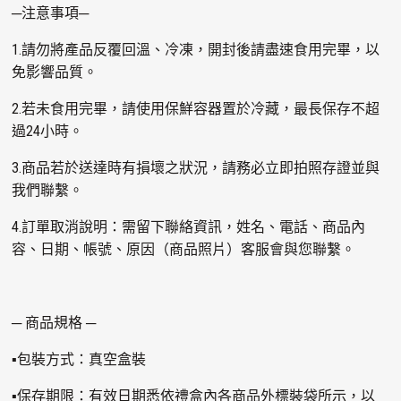
─注意事項─
1.請勿將產品反覆回溫、冷凍，開封後請盡速食用完畢，以
免影響品質。
2.若未食用完畢，請使用保鮮容器置於冷藏，最長保存不超
過24小時。
3.商品若於送達時有損壞之狀況，請務必立即拍照存證並與
我們聯繫。
4.訂單取消說明：需留下聯絡資訊，姓名、電話、商品內
容、日期、帳號、原因（商品照片）客服會與您聯繫。
─ 商品規格 ─
▪包裝方式：真空盒裝
▪保存期限：有效日期悉依禮盒內各商品外標裝袋所示，以