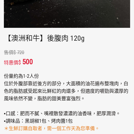
【澳洲和牛】後腹肉 120g
售價
$
720
500
$
特惠價
份量約為1-2人份
位於外腹部靠近後方的部分，大面積的油花遍布整塊肉，白
色的脂肪感受起來比鮮紅的肉還多，但適度的嚼勁與濃厚的
風味依然不變，脂肪的甜美豐富強烈。
▪口感：肥而不膩、嘴裡散發濃濃的油香味，肥厚潤滑。
▪調味品：黑胡椒1包、烤肉醬1包
＊生鮮訂購自取者，需一個工作天為您準備。