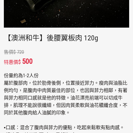
【澳洲和牛】後腰翼板肉 120g
售價
$
720
500
$
特惠價
份量約為1-2人份
屬於腹部肉，位於肋骨後側，位置接近菲力。瘦肉與油脂比
例均勻，是腹肉中肉質最佳的部位，也因與菲力相鄰，有著
與菲力相同口感就是他的特徵。油花漂亮前端可以切成牛
排，肌理不能說很纖細，但因肉質柔軟與油花穠纖合度，不
同於其他腹肉給人油膩的印象。
▪口感：混合了腹肉與菲力的優點，吃起來鬆軟有點肉感。