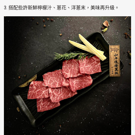
3. 搭配些許新鮮檸檬汁、蔥花、洋蔥末，美味再升級。