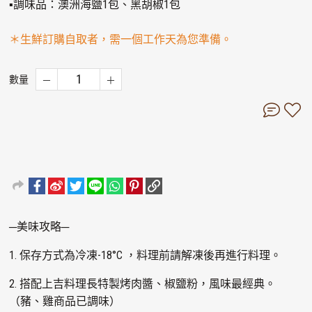
▪調味品：澳洲海鹽1包、黑胡椒1包
＊生鮮訂購自取者，需一個工作天為您準備。
數量
─美味攻略─
1. 保存方式為冷凍-18°C ，料理前請解凍後再進行料理。
2. 搭配上吉料理長特製烤肉醬、椒鹽粉，風味最經典。
（豬、雞商品已調味）