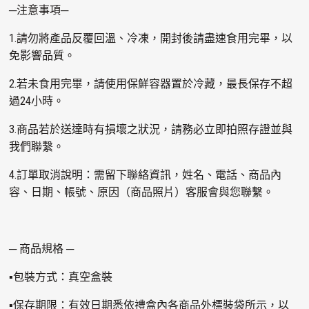
─注意事項─
1.請勿將產品反覆回溫、冷凍，開封後請盡速食用完畢，以
免影響品質。
2.若未食用完畢，請使用保鮮容器置於冷藏，最長保存不超
過24小時。
3.商品若於送達時有損壞之狀況，請務必立即拍照存證並與
我們聯繫。
4.訂單取消說明：需留下聯絡資訊，姓名、電話、商品內
容、日期、帳號、原因（商品照片）客服會與您聯繫。
─ 商品規格 ─
▪包裝方式：真空盒裝
▪保存期限：有效日期悉依禮盒內各商品外標裝袋所示，以