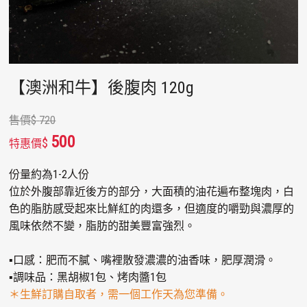
【澳洲和牛】後腹肉 120g
售價
$
720
500
$
特惠價
份量約為1-2人份
位於外腹部靠近後方的部分，大面積的油花遍布整塊肉，白
色的脂肪感受起來比鮮紅的肉還多，但適度的嚼勁與濃厚的
風味依然不變，脂肪的甜美豐富強烈。
▪口感：肥而不膩、嘴裡散發濃濃的油香味，肥厚潤滑。
▪調味品：黑胡椒1包、烤肉醬1包
＊生鮮訂購自取者，需一個工作天為您準備。