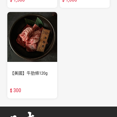
$
$
【美國】牛肋條120g
300
$