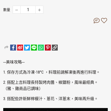
數量
─美味攻略─
1. 保存方式為冷凍-18°C ，料理前請解凍後再進行料理。
2. 搭配上吉料理長特製烤肉醬、椒鹽粉，風味最經典。
（豬、雞商品已調味）
3. 搭配些許新鮮檸檬汁、蔥花、洋蔥末，美味再升級。