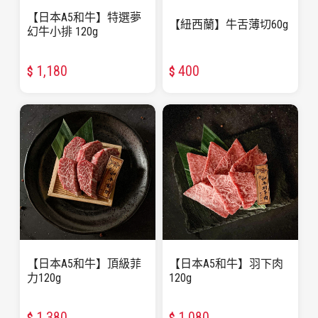
【日本A5和牛】特選夢
【紐西蘭】牛舌薄切60g
幻牛小排 120g
1,180
400
$
$
【日本A5和牛】頂級菲
【日本A5和牛】羽下肉
力120g
120g
1,380
1,080