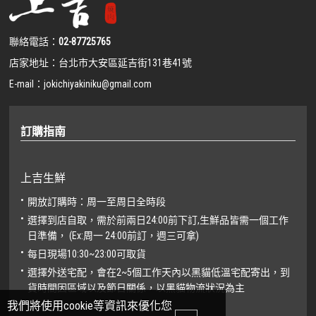
聯絡電話：
02-87725765
店家地址：
台北市大安區延吉街131巷41號
E-mail：
jokichiyakiniku@gmail.com
訂購指南
上吉生鮮
開放訂購時：周一至周日全時段
選擇到店自取，需於前兩日24:00前下訂,生鮮品皆需一個工作
日準備， (Ex:周一 24:00前訂，週三可拿)
每日現場10:30~23:00可取貨
選擇外送宅配，會在2~5個工作天內以黑貓低溫宅配寄出，到
貨時間因區域以及節日關係，以黑貓物流狀況為主
我們將使用cookie等資訊來優化您